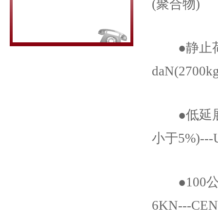
(聚合物)
●静止荷重强度(
daN(2700k
●低延展性(
小于5%)--
●100公斤物
6KN---C