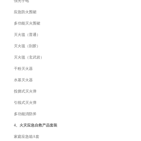
强光手电
应急防火围裙
多功能灭火围裙
灭火毯（普通）
灭火毯（刮胶）
灭火毯（玄武岩）
干粉灭火器
水基灭火器
投掷式灭火弹
引线式灭火弹
多功能消防斧
4、火灾应急自救产品套装
家庭应急箱A套