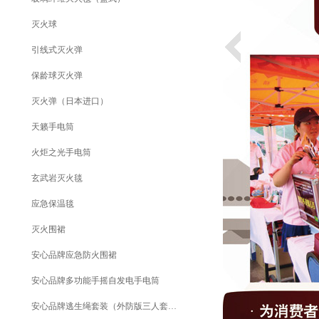
灭火球
引线式灭火弹
保龄球灭火弹
灭火弹（日本进口）
天籁手电筒
火炬之光手电筒
玄武岩灭火毯
应急保温毯
灭火围裙
安心品牌应急防火围裙
安心品牌多功能手摇自发电手电筒
安心品牌逃生绳套装（外防版三人套装）