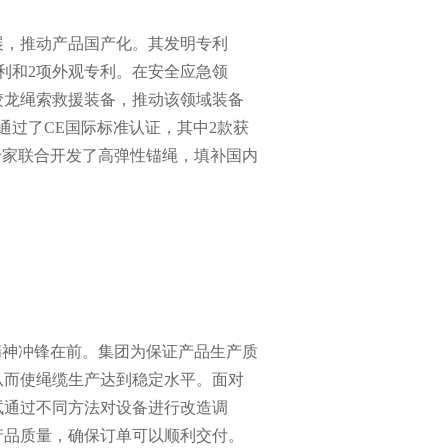
，推动产品国产化。其发明专利
利和2项外观专利。在安全应急领
蛟龙绳索救援装备，推动该领域装备
通过了CE国际标准认证，其中2款获
专家联合开发了高弹性锚绳，填补国内
神冲锋在前。集团为保证产品生产质
从而使绳缆生产达到稳定水平。面对
试通过不同方法对设备进行改造调
产品质量，确保订单可以顺利交付。