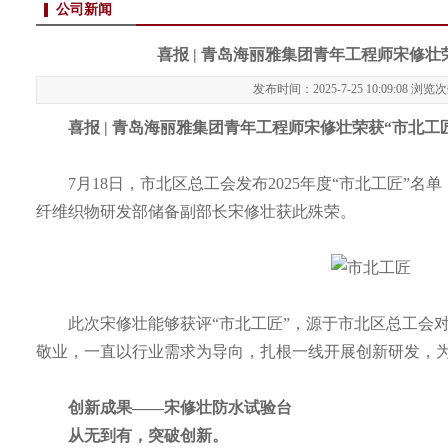
公司新闻
喜报 | 青岛海丽雅集团青年工程师宋修壮
发布时间：2025-7-25 10:09:08 浏
喜报 | 青岛海丽雅集团青年工程师宋修壮荣获“市北工
7月18日，市北区总工会发布2025年度“市北工匠”名
纤维织物研发部储备副部长宋修壮获此殊荣。
此次宋修壮能够获评“市北工匠”，源于市北区总工会对
敬业，一直以行业需求为导向，扎根一线开展创新研发，
创新成果——宋修壮防水试验台
从无到有，突破创新。