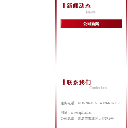
公司新闻
服务电话：18363969016 4009-607-119
网址：www.qdhaili.cn
公司总部：青岛市市北区大沙路2号