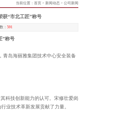
当前位置：
首页
>
新闻动态
> 公司新闻
荣获“市北工匠”称号
览次数：
591
匠”称号
单，青岛海丽雅集团技术中心安全装备
其科技创新能力的认可。宋修壮爱岗
为行业技术革新发展贡献了力量。