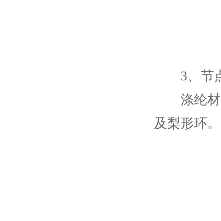
3、节点
涤纶材质1
及梨形环。