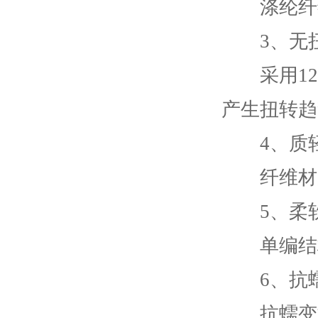
涤纶纤维
3、无
采用12
产生扭转趋
4、质
纤维材质
5、柔
单编结构
6、抗
抗蠕变能