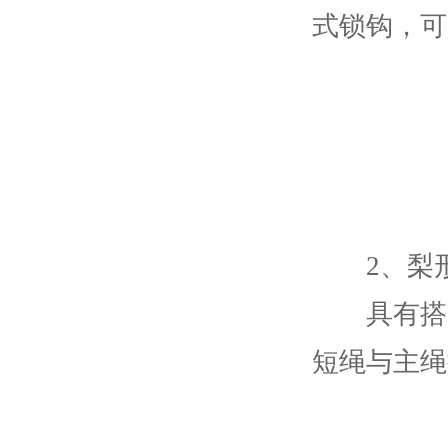
式锁钩，可
2、梨
具有搭配
短绳与主绳