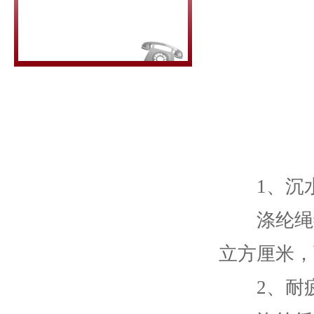
1、沉
涤纶绳缆比
立方厘米，
2、耐