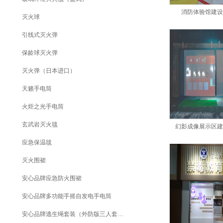
消防体验馆建
灭火球
引线式灭火弹
保龄球灭火弹
灭火弹（日本进口）
天籁手电筒
火炬之光手电筒
玄武岩灭火毯
幻影成像展示区
应急保温毯
灭火围裙
安心品牌应急防火围裙
安心品牌多功能手摇自发电手电筒
安心品牌逃生绳套装（外防版三人套装）