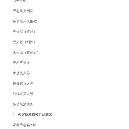
强光手电
应急防火围裙
多功能灭火围裙
灭火毯（普通）
灭火毯（刮胶）
灭火毯（玄武岩）
干粉灭火器
水基灭火器
投掷式灭火弹
引线式灭火弹
多功能消防斧
4、火灾应急自救产品套装
家庭应急箱A套