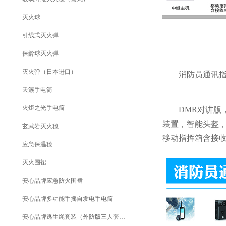
灭火球
引线式灭火弹
保龄球灭火弹
灭火弹（日本进口）
消防员通讯指
天籁手电筒
火炬之光手电筒
DMR对讲版，
装置，智能头盔
玄武岩灭火毯
移动指挥箱含接
应急保温毯
灭火围裙
安心品牌应急防火围裙
安心品牌多功能手摇自发电手电筒
安心品牌逃生绳套装（外防版三人套装）