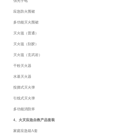
强光手电
应急防火围裙
多功能灭火围裙
灭火毯（普通）
灭火毯（刮胶）
灭火毯（玄武岩）
干粉灭火器
水基灭火器
投掷式灭火弹
引线式灭火弹
多功能消防斧
4、火灾应急自救产品套装
家庭应急箱A套