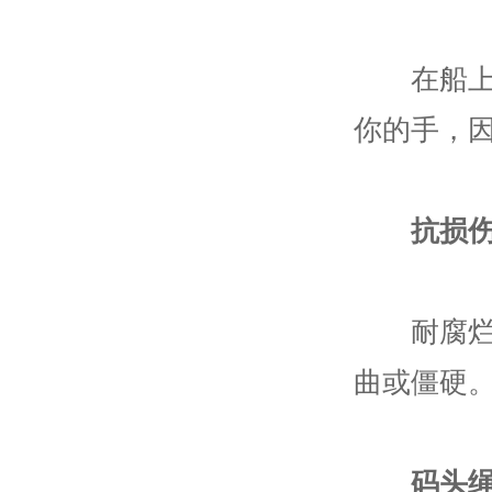
在船上和
你的手，
抗损
耐腐烂、
曲或僵硬
码头