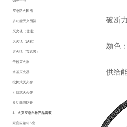
强光手电
应急防火围裙
破断力
多功能灭火围裙
灭火毯（普通）
灭火毯（刮胶）
颜色：
灭火毯（玄武岩）
干粉灭火器
供给能力：
水基灭火器
投掷式灭火弹
引线式灭火弹
多功能消防斧
4、火灾应急自救产品套装
家庭应急箱A套