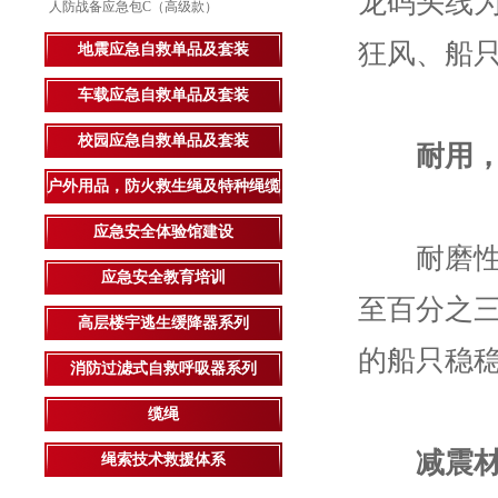
龙码头线
人防战备应急包C（高级款）
狂风、船
地震应急自救单品及套装
车载应急自救单品及套装
校园应急自救单品及套装
耐用
户外用品，防火救生绳及特种绳缆
应急安全体验馆建设
耐磨性能
应急安全教育培训
至百分之
高层楼宇逃生缓降器系列
的船只稳
消防过滤式自救呼吸器系列
缆绳
减震
绳索技术救援体系