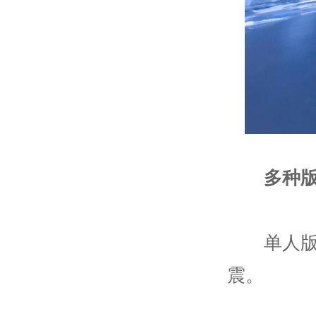
多种
单人版模
震。