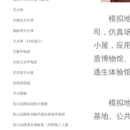
灭火球
模拟地震
引线式灭火弹
司，仿真
保龄球灭火弹
灭火弹（日本进口）
小屋，应
天籁手电筒
质博物馆
火炬之光手电筒
逃生体验
玄武岩灭火毯
应急保温毯
灭火围裙
模拟地震
安心品牌应急防火围裙
基地、公
安心品牌多功能手摇自发电手电筒
安心品牌逃生绳套装（外防版三人套装）