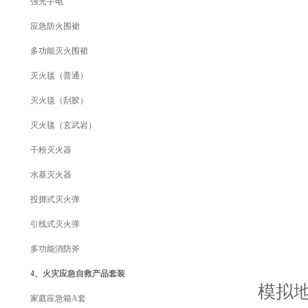
强光手电
应急防火围裙
多功能灭火围裙
灭火毯（普通）
灭火毯（刮胶）
灭火毯（玄武岩）
干粉灭火器
水基灭火器
投掷式灭火弹
引线式灭火弹
多功能消防斧
4、火灾应急自救产品套装
模拟地震
家庭应急箱A套