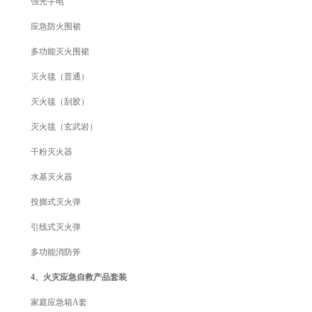
强光手电
应急防火围裙
多功能灭火围裙
灭火毯（普通）
灭火毯（刮胶）
灭火毯（玄武岩）
干粉灭火器
水基灭火器
投掷式灭火弹
引线式灭火弹
多功能消防斧
4、火灾应急自救产品套装
家庭应急箱A套