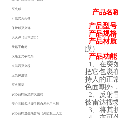
灭火球
产品名
引线式灭火弹
产品型号
保龄球灭火弹
产品规格
灭火弹（日本进口）
产品材质
膜）
天籁手电筒
产品功能
火炬之光手电筒
1、在突
玄武岩灭火毯
把它包裹
应急保温毯
持人的正
灭火围裙
色面朝外
2、反射
安心品牌应急防火围裙
被雷达搜
安心品牌多功能手摇自发电手电筒
3、将其
安心品牌逃生绳套装（外防版三人套装）
4、亦可