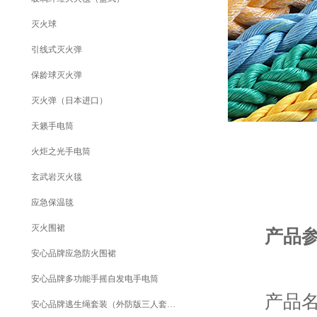
灭火球
引线式灭火弹
保龄球灭火弹
灭火弹（日本进口）
天籁手电筒
火炬之光手电筒
玄武岩灭火毯
应急保温毯
灭火围裙
产品
安心品牌应急防火围裙
安心品牌多功能手摇自发电手电筒
产品名称
安心品牌逃生绳套装（外防版三人套装）