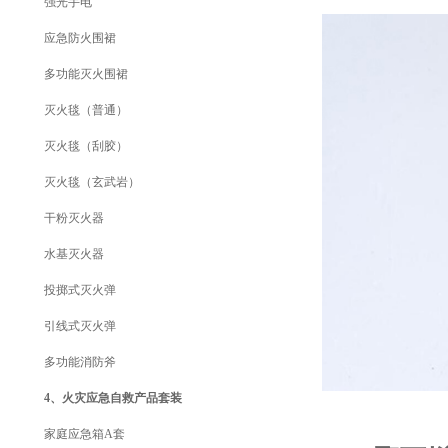
强光手电
应急防火围裙
多功能灭火围裙
灭火毯（普通）
灭火毯（刮胶）
灭火毯（玄武岩）
干粉灭火器
水基灭火器
投掷式灭火弹
引线式灭火弹
多功能消防斧
4、火灾应急自救产品套装
家庭应急箱A套