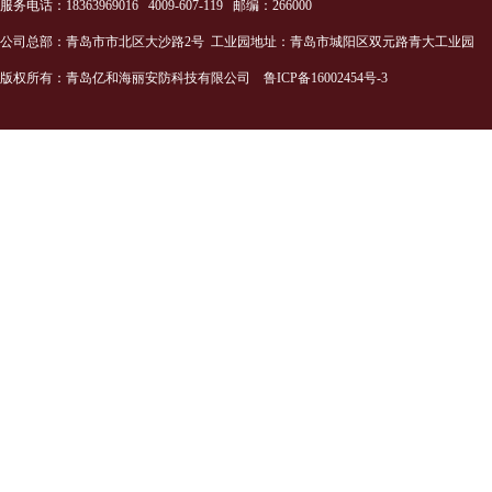
服务电话：18363969016 4009-607-119 邮编：266000
公司总部：青岛市市北区大沙路2号 工业园地址：青岛市城阳区双元路青大工业园
版权所有：青岛亿和海丽安防科技有限公司
鲁ICP备16002454号-3