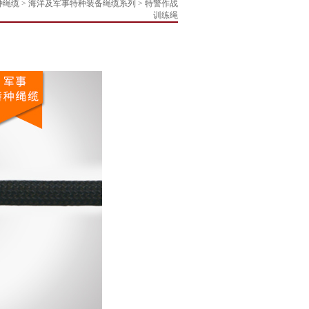
绳缆 > 海洋及军事特种装备绳缆系列 > 特警作战
训练绳