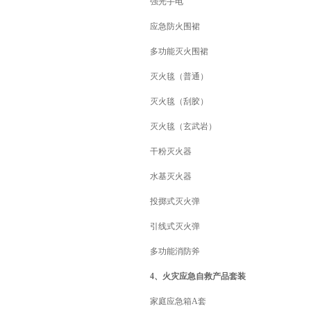
强光手电
应急防火围裙
多功能灭火围裙
灭火毯（普通）
灭火毯（刮胶）
灭火毯（玄武岩）
干粉灭火器
水基灭火器
投掷式灭火弹
引线式灭火弹
多功能消防斧
4、火灾应急自救产品套装
家庭应急箱A套