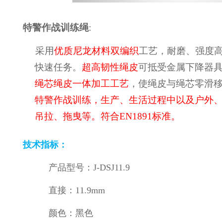
特警作战训练绳
:
采用
优质尼龙材料双编织
工艺，耐磨、强度
快速任务。
超高韧性绳皮
可抵受金属下降器
绳芯绳皮一体加工工艺
，使绳皮与绳芯零滑
特警作战训练，生产、生活过程中以及户外
吊拉、拖曳等。符合
EN1891
标准。
技术指标：
产品型号：
J-DSJ11.9
直接：
11.9mm
颜色：黑色