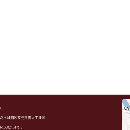
00
青岛市城阳区双元路青大工业园
备16002454号-3