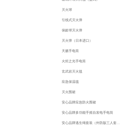
灭火球
引线式灭火弹
保龄球灭火弹
灭火弹（日本进口）
天籁手电筒
火炬之光手电筒
玄武岩灭火毯
应急保温毯
灭火围裙
安心品牌应急防火围裙
安心品牌多功能手摇自发电手电筒
安心品牌逃生绳套装（外防版三人套装）