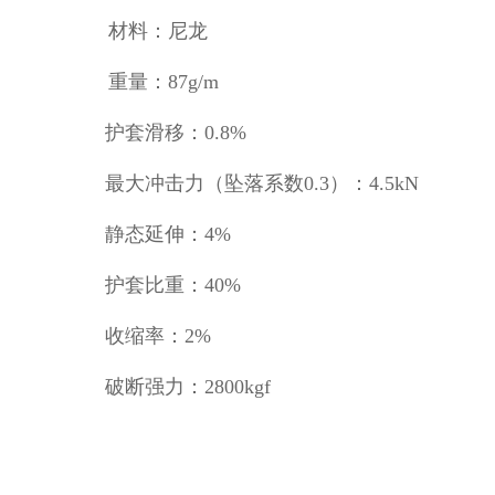
材料：尼龙
重量：
87g
/m
护套滑移：
0.8%
最大冲击力（坠落系数
0.3
）：
4.5kN
静态延伸：
4%
护套比重：
40%
收缩率：
2%
破断强力：
2800kgf