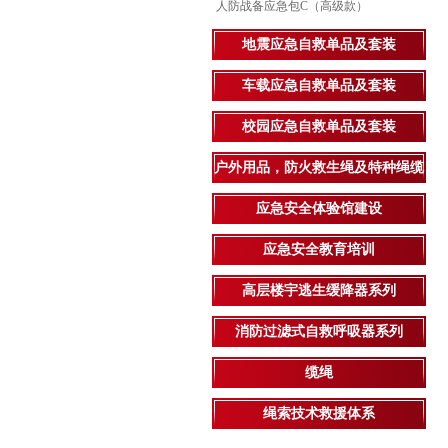
人防战备应急包C（高级款）
地震应急自救单品及套装
车载应急自救单品及套装
校园应急自救单品及套装
户外用品，防火救生绳及特种绳缆
应急安全体验馆建设
应急安全教育培训
高层楼宇逃生缓降器系列
消防过滤式自救呼吸器系列
缆绳
绳索技术救援体系