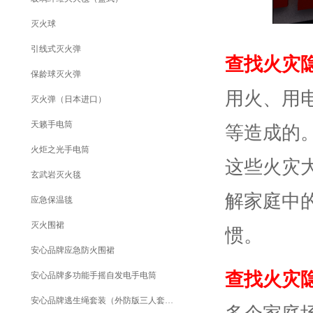
灭火球
引线式灭火弹
查找火灾
保龄球灭火弹
用火、用
灭火弹（日本进口）
天籁手电筒
等造成的
火炬之光手电筒
这些火灾
玄武岩灭火毯
解家庭中
应急保温毯
灭火围裙
惯。
安心品牌应急防火围裙
查找火灾
安心品牌多功能手摇自发电手电筒
安心品牌逃生绳套装（外防版三人套装）