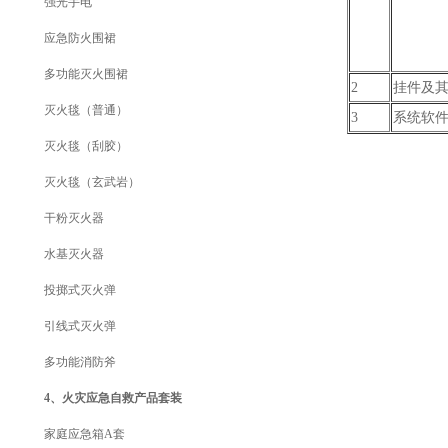
强光手电
应急防火围裙
多功能灭火围裙
2
挂件及
灭火毯（普通）
3
系统软
灭火毯（刮胶）
灭火毯（玄武岩）
干粉灭火器
水基灭火器
投掷式灭火弹
引线式灭火弹
多功能消防斧
4、火灾应急自救产品套装
家庭应急箱A套