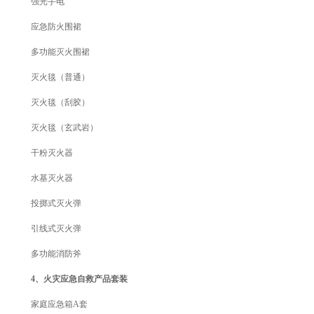
强光手电
应急防火围裙
多功能灭火围裙
灭火毯（普通）
灭火毯（刮胶）
灭火毯（玄武岩）
干粉灭火器
水基灭火器
投掷式灭火弹
引线式灭火弹
多功能消防斧
4、火灾应急自救产品套装
家庭应急箱A套