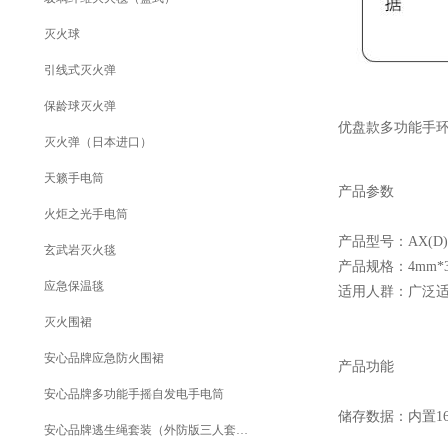
灭火球
引线式灭火弹
保龄球灭火弹
优盘款多功能手
灭火弹（日本进口）
天籁手电筒
产品参数
火炬之光手电筒
产品型号：AX(D)-
玄武岩灭火毯
产品规格：4mm*
应急保温毯
适用人群：广泛适
灭火围裙
安心品牌应急防火围裙
产品功能
安心品牌多功能手摇自发电手电筒
储存数据：内置16
安心品牌逃生绳套装（外防版三人套装）