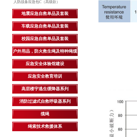
人防战备应急包C（高级款）
地震应急自救单品及套装
车载应急自救单品及套装
校园应急自救单品及套装
户外用品，防火救生绳及特种绳缆
应急安全体验馆建设
应急安全教育培训
高层楼宇逃生缓降器系列
消防过滤式自救呼吸器系列
缆绳
绳索技术救援体系