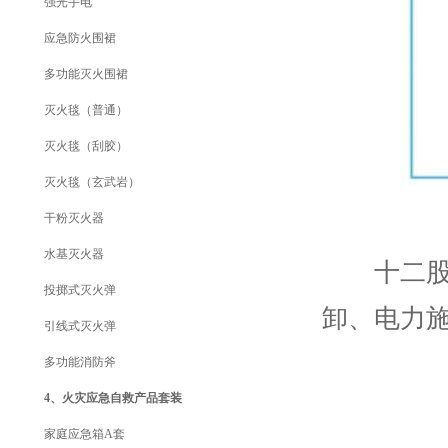
强光手电
应急防火围裙
多功能灭火围裙
灭火毯（普通）
灭火毯（刮胶）
灭火毯（玄武岩）
干粉灭火器
水基灭火器
十二股绳
投掷式灭火弹
卸、电力
引线式灭火弹
多功能消防斧
4、火灾应急自救产品套装
家庭应急箱A套