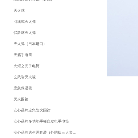
灭火球
引线式灭火弹
保龄球灭火弹
灭火弹（日本进口）
天籁手电筒
火炬之光手电筒
玄武岩灭火毯
应急保温毯
灭火围裙
安心品牌应急防火围裙
安心品牌多功能手摇自发电手电筒
安心品牌逃生绳套装（外防版三人套装）