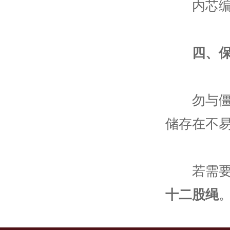
内芯编织
四、
勿与僵硬
储存在不
若需要其
十二股绳