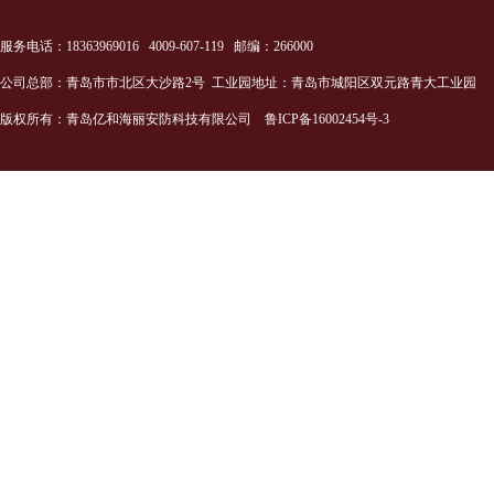
服务电话：18363969016 4009-607-119 邮编：266000
公司总部：青岛市市北区大沙路2号 工业园地址：青岛市城阳区双元路青大工业园
版权所有：青岛亿和海丽安防科技有限公司
鲁ICP备16002454号-3