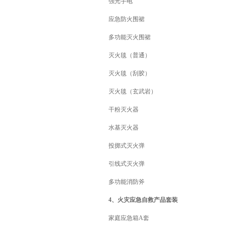
强光手电
应急防火围裙
多功能灭火围裙
灭火毯（普通）
灭火毯（刮胶）
灭火毯（玄武岩）
干粉灭火器
水基灭火器
投掷式灭火弹
引线式灭火弹
多功能消防斧
4、火灾应急自救产品套装
家庭应急箱A套