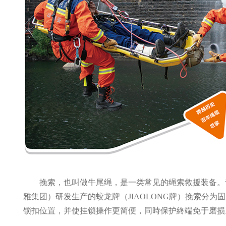
挽索，也叫做牛尾绳，是一类常见的绳索救援装备。
雅集团）研发生产的蛟龙牌（JIAOLONG牌）挽索分
锁扣位置，并使挂锁操作更简便，同時保护終端免于磨损