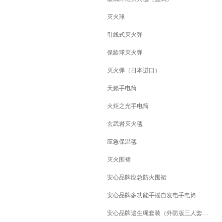
灭火球
引线式灭火弹
保龄球灭火弹
灭火弹（日本进口）
天籁手电筒
火炬之光手电筒
玄武岩灭火毯
应急保温毯
灭火围裙
安心品牌应急防火围裙
安心品牌多功能手摇自发电手电筒
安心品牌逃生绳套装（外防版三人套装）