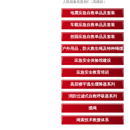
人防战备应急包C（高级款）
地震应急自救单品及套装
车载应急自救单品及套装
校园应急自救单品及套装
户外用品，防火救生绳及特种绳缆
应急安全体验馆建设
应急安全教育培训
高层楼宇逃生缓降器系列
消防过滤式自救呼吸器系列
缆绳
绳索技术救援体系