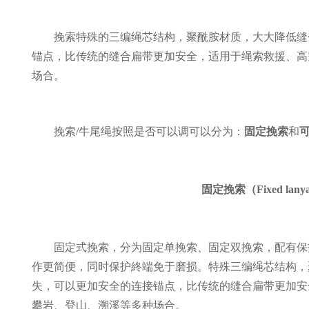
挽索特殊的三编绳芯结构，聚酰胺材质，大大降低缝
锚点，比传统的缝合扁带更加安全，适用于绳索救援、高
场合。
挽索/牛尾绳按照是否可以调可以分为：
固定挽索
和
固定挽索（Fixed lany
固定式挽索，分为固定单挽索、固定双挽索，配有保
作更简便，同时保护終端免于磨损。特殊三编绳芯结构，
失，可以更加安全的连接锚点，比传统的缝合扁带更加安
攀岩、登山、溯溪等多种场合。