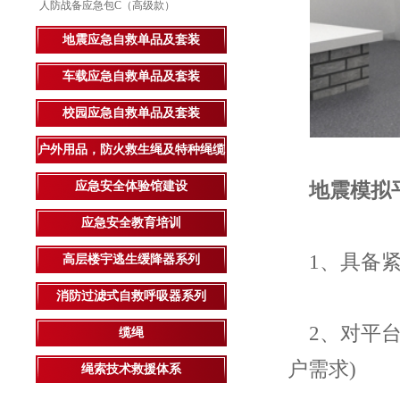
人防战备应急包C（高级款）
地震应急自救单品及套装
车载应急自救单品及套装
校园应急自救单品及套装
户外用品，防火救生绳及特种绳缆
应急安全体验馆建设
地震模拟平
应急安全教育培训
1、具备紧
高层楼宇逃生缓降器系列
消防过滤式自救呼吸器系列
2、对平台
缆绳
户需求)
绳索技术救援体系