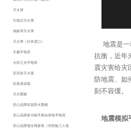
灭火球
引线式灭火弹
保龄球灭火弹
灭火弹（日本进口）
地震是一种
天籁手电筒
抗衡，近年
火炬之光手电筒
震灾害给灾
玄武岩灭火毯
防地震、如
应急保温毯
刻不容缓。
灭火围裙
安心品牌应急防火围裙
安心品牌多功能手摇自发电手电筒
地震模拟
安心品牌逃生绳套装（外防版三人套装）