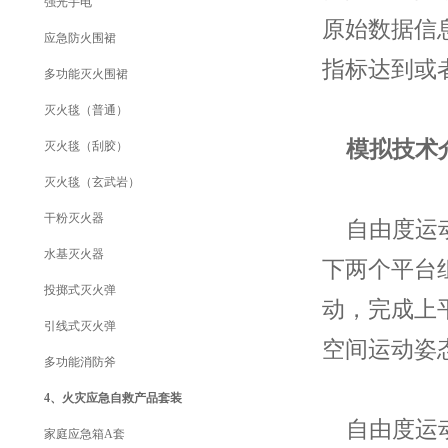
强光手电
原始数据信
应急防火围裙
指标达到或
多功能灭火围裙
灭火毯（普通）
模拟技术
灭火毯（刮胶）
灭火毯（玄武岩）
干粉灭火器
自由度运动
水基灭火器
下两个平台
投掷式灭火弹
动，完成上
引线式灭火弹
空间运动姿
多功能消防斧
4、火灾应急自救产品套装
自由度运动
家庭应急箱A套