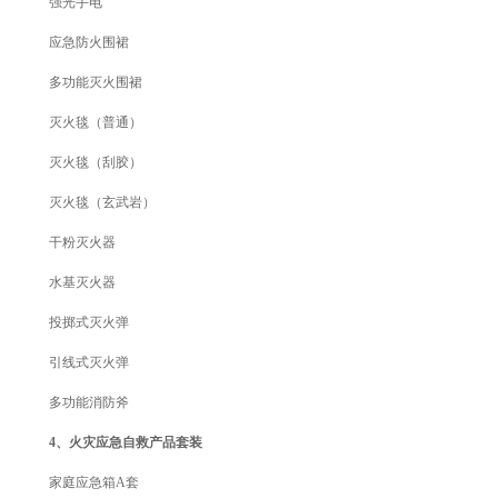
强光手电
应急防火围裙
多功能灭火围裙
灭火毯（普通）
灭火毯（刮胶）
灭火毯（玄武岩）
干粉灭火器
水基灭火器
投掷式灭火弹
引线式灭火弹
多功能消防斧
4、火灾应急自救产品套装
家庭应急箱A套