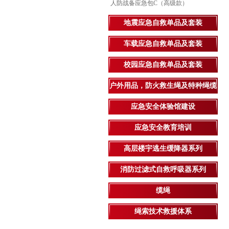
人防战备应急包C（高级款）
地震应急自救单品及套装
车载应急自救单品及套装
校园应急自救单品及套装
户外用品，防火救生绳及特种绳缆
应急安全体验馆建设
应急安全教育培训
高层楼宇逃生缓降器系列
消防过滤式自救呼吸器系列
缆绳
绳索技术救援体系