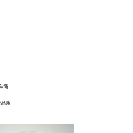
车绳
品质