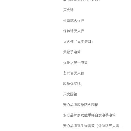
灭火球
引线式灭火弹
保龄球灭火弹
灭火弹（日本进口）
天籁手电筒
火炬之光手电筒
玄武岩灭火毯
应急保温毯
灭火围裙
安心品牌应急防火围裙
安心品牌多功能手摇自发电手电筒
安心品牌逃生绳套装（外防版三人套装）