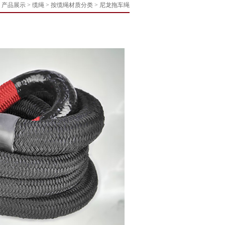
>
产品展示
> 缆绳 > 按缆绳材质分类 > 尼龙拖车绳