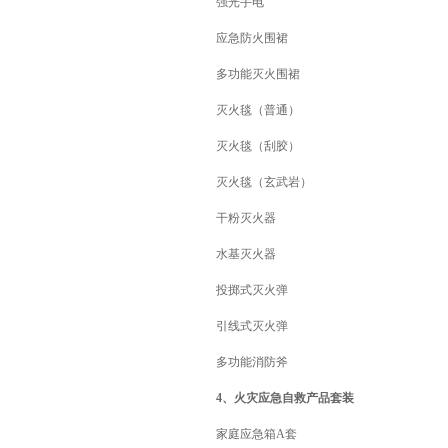
强光手电
应急防火围裙
多功能灭火围裙
灭火毯（普通）
灭火毯（刮胶）
灭火毯（玄武岩）
干粉灭火器
水基灭火器
投掷式灭火弹
引线式灭火弹
多功能消防斧
4、火灾应急自救产品套装
家庭应急箱A套